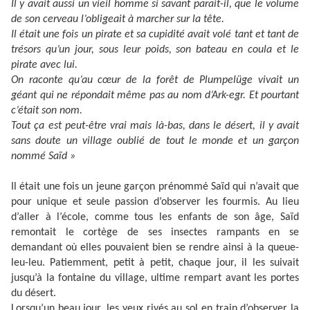
Il y avait aussi un vieil homme si savant parait-il, que le volume
de son cerveau l’obligeait à marcher sur la tête.
Il était une fois un pirate et sa cupidité avait volé tant et tant de
trésors qu’un jour, sous leur poids, son bateau en coula et le
pirate avec lui.
On raconte qu’au cœur de la forêt de Plumpelüge vivait un
géant qui ne répondait même pas au nom d’Ark-egr. Et pourtant
c’était son nom.
Tout ça est peut-être vrai mais là-bas, dans le désert, il y avait
sans doute un village oublié de tout le monde et un garçon
nommé Saïd »
Il était une fois un jeune garçon prénommé Saïd qui n’avait que
pour unique et seule passion d’observer les fourmis. Au lieu
d’aller à l’école, comme tous les enfants de son âge, Saïd
remontait le cortège de ses insectes rampants en se
demandant où elles pouvaient bien se rendre ainsi à la queue-
leu-leu. Patiemment, petit à petit, chaque jour, il les suivait
jusqu’à la fontaine du village, ultime rempart avant les portes
du désert.
Lorsqu’un beau jour, les yeux rivés au sol en train d’observer la