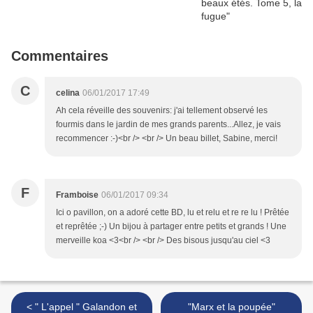
Commentaires
C
celina
06/01/2017 17:49
Ah cela réveille des souvenirs: j'ai tellement observé les
fourmis dans le jardin de mes grands parents...Allez, je vais
recommencer :-)<br /> <br /> Un beau billet, Sabine, merci!
F
Framboise
06/01/2017 09:34
Ici o pavillon, on a adoré cette BD, lu et relu et re re lu ! Prêtée
et reprêtée ;-) Un bijou à partager entre petits et grands ! Une
merveille koa <3<br /> <br /> Des bisous jusqu'au ciel <3
< " L'appel " Galandon et
"Marx et la poupée"