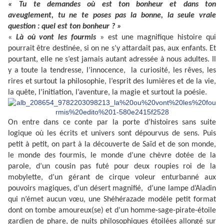
« Tu te demandes où est ton bonheur et dans ton
aveuglement, tu ne te poses pas la bonne, la seule vraie
question : quel est ton bonheur ?
»
«
Là où vont les fourmis
» est une magnifique histoire qui
pourrait être destinée, si on ne s’y attardait pas, aux enfants. Et
pourtant, elle ne s’est jamais autant adressée à nous adultes. Il
y a toute la tendresse, l’innocence,
la curiosité, les rêves, les
rires et surtout la philosophie, l’esprit des lumières et de la vie,
la quête, l’initiation, l’aventure, la magie et surtout la poésie.
On entre dans ce conte par la porte d’histoires sans suite
logique où les écrits et univers sont dépourvus de sens. Puis
petit à petit, on part à la découverte de Saïd et de son monde,
le monde des fourmis, le monde d’une chèvre dotée de la
parole, d’un cousin pas futé pour deux roupies roi de la
mobylette, d’un gérant de cirque voleur enturbanné aux
pouvoirs magiques, d’un désert magnifié,
d’une lampe d’Aladin
qui n’émet aucun vœu, une Shéhérazade modèle petit format
dont on tombe amoureux(se) et d’un homme-sage-pirate-étoile
gardien de phare, de nuits philosophiques étoilées allongé
sur