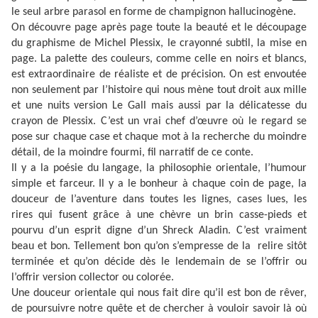
le seul arbre parasol en forme de champignon hallucinogène.
On découvre page après page toute la beauté et le découpage
du graphisme de Michel Plessix, le crayonné subtil, la mise en
page. La palette des couleurs, comme celle en noirs et blancs,
est extraordinaire de réaliste et de précision. On est envoutée
non seulement par l’histoire qui nous mène tout droit aux mille
et une nuits version Le Gall mais aussi par la délicatesse du
crayon de Plessix. C’est un vrai chef d’œuvre où le regard se
pose sur chaque case et chaque mot à la recherche du moindre
détail, de la moindre fourmi, fil narratif de ce conte.
Il y a la poésie du langage, la philosophie orientale, l’humour
simple et farceur. Il y a le bonheur à chaque coin de page, la
douceur de l’aventure dans toutes les lignes, cases lues, les
rires qui fusent grâce à une chèvre un brin casse-pieds et
pourvu d’un esprit digne d’un Shreck Aladin. C’est vraiment
beau et bon. Tellement bon qu’on s’empresse de la
relire sitôt
terminée et qu’on décide dès le lendemain de se l’offrir ou
l’offrir version collector ou colorée.
Une douceur orientale qui nous fait dire qu’il est bon de rêver,
de poursuivre notre quête et de chercher à vouloir savoir là où