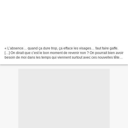
« L’absence… quand ça dure trop, ça efface les visages… faut faire gaffe.
[…] On dirait que c’est le bon moment de revenir non ? On pourrait bien avoir
besoin de moi dans les temps qui viennent surtout avec ces nouvelles têtes
qu’il va falloir connaître......