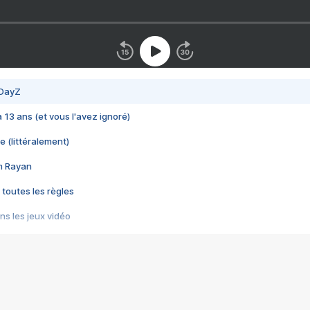
 DayZ
 a 13 ans (et vous l'avez ignoré)
e (littéralement)
im Rayan
 toutes les règles
s les jeux vidéo
us choquant de Rockstar ? - Le scandale BULLY
e plus moche de Steam
du RÊVE tourne au CAUCHEMAR