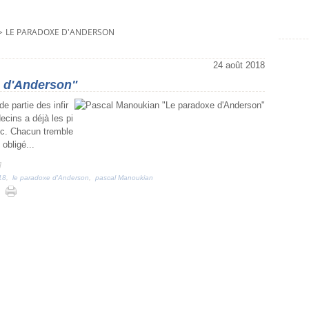
>
LE PARADOXE D'ANDERSON
24 août 2018
 d'Anderson"
e partie des infir
ecins a déjà les pi
ec. Chacun tremble
obligé...
]
18
,
le paradoxe d'Anderson
,
pascal Manoukian