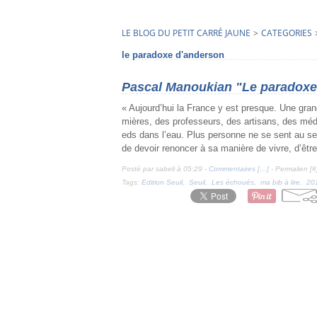
LE BLOG DU PETIT CARRÉ JAUNE
>
CATEGORIES
le paradoxe d'anderson
Pascal Manoukian "Le paradoxe
« Aujourd’hui la France y est presque. Une grand
mières, des professeurs, des artisans, des méd
eds dans l’eau. Plus personne ne se sent au s
de devoir renoncer à sa manière de vivre, d’être 
Posté par sabeli à 05:29 -
Commentaires [
…
]
- Permalien [
#
Tags:
Edition Seuil
,
Seuil
,
Les échoués
,
ma bib à lire
,
20