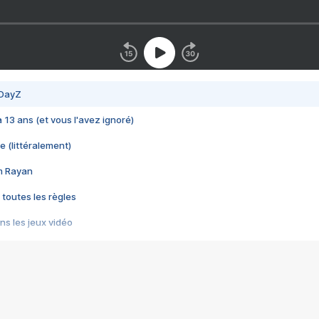
 DayZ
 a 13 ans (et vous l'avez ignoré)
e (littéralement)
im Rayan
 toutes les règles
s les jeux vidéo
us choquant de Rockstar ? - Le scandale BULLY
e plus moche de Steam
du RÊVE tourne au CAUCHEMAR