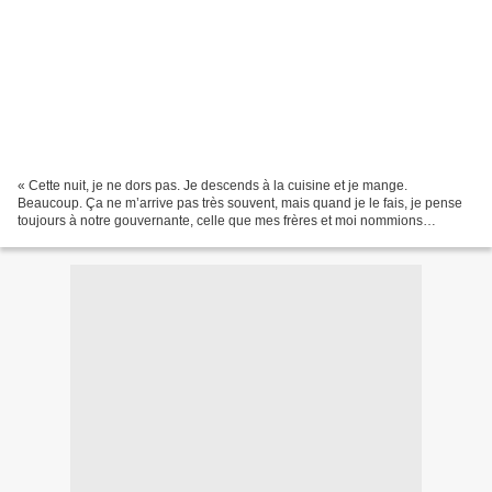
« Cette nuit, je ne dors pas. Je descends à la cuisine et je mange.
Beaucoup. Ça ne m’arrive pas très souvent, mais quand je le fais, je pense
toujours à notre gouvernante, celle que mes frères et moi nommions
Mademoiselle quand nous étions enfants. Elle...