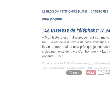
LE BLOG DU PETIT CARRÉ JAUNE
>
CATEGORIES
nina jacqmin
"La tristesse de l'éléphant" N. 
« Mon histoire est malheureusement commune 
ue. Elle est celle du cycle de notre existence. 
la vie, la mort mais à cela près que je n’ai pas 
s des moments de la vie d’un homme » « La tri
éphants » Tout...
Posté par sabeli à 18:08 -
Commentaires [
…
]
- Permalien [
#
Tags:
ma bib à cœur
,
ma bib à bulles
,
2016
,
Les enfants 