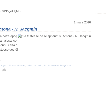
>
NINA JACQMIN
1 mars 2016
Antona - N. Jacqmin
à notre époq
La naissance,
connu certain
stesse des él
]
rouges
,
Nicolas Antona
,
Nina Jacqmin
,
la tristesse de l'éléphant